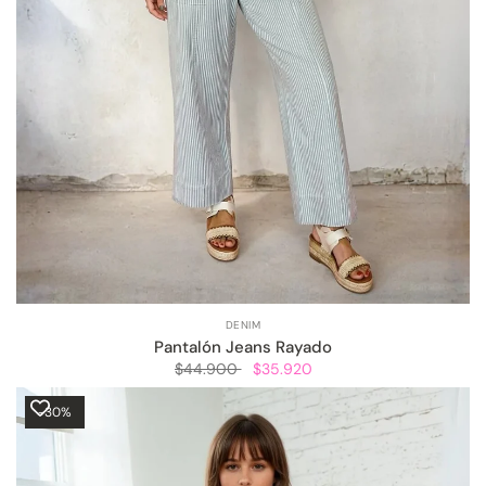
DENIM
Pantalón Jeans Rayado
$44.900
$35.920
-30%