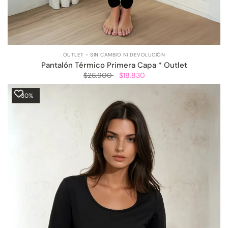
OUTLET - SIN CAMBIO NI DEVOLUCIÓN
Pantalón Térmico Primera Capa * Outlet
$26.900
$18.830
-30%