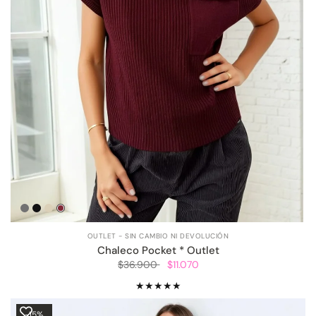
Gris
Negro
Beige
Burdeo
OUTLET - SIN CAMBIO NI DEVOLUCIÓN
Chaleco Pocket * Outlet
$36.900
$11.070
-15%