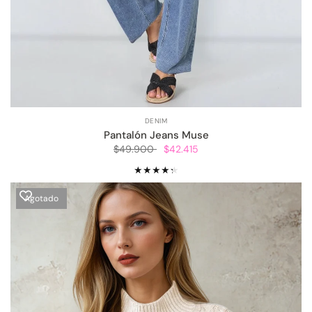
DENIM
Pantalón Jeans Muse
$49.900
$42.415
Agotado